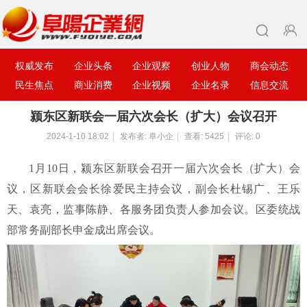
权威发布
企业头条
企业观察
创业人物
商会动态
民生焦点
商业消费
企业视频
企业名录
信息交流
颍东区新联会一届六次会长（扩大）会议召开
2024-1-10 18:02
|
发布者:
阜小企
|
查看:
5425
|
评论: 0
1月10日，颍东区新联会召开一届六次会长（扩大）会
议，区新联会会长徐爱民主持会议，副会长杜锡广、王乐
天、袁亮，监事陈静、各服务团负责人参加会议。区委统战
部常务副部长申金成出席会议。