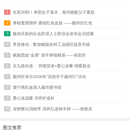
1
生死30秒！阜阳女子落水，亳州跑船父子紧急
2
厚植爱国情怀 赓续红色血脉 ——颍州区红色
07-17
3
颍东区新的社会阶层人士联谊会发布会员招募
07-17
4
界首移动：数智赋能农村工业园区提质升级
07-16
5
赋能思政“金课” 筑牢师德根基——阜阳市
07-07
6
京九路街道： 劳模宣讲+爱心送餐 情暖新业
07-06
7
颍州区举办2026年“高校学子颍州行”活动
06-07
8
鹿宁两氏族谱入藏市图书馆
06-05
9
爱心送温暖 关怀护成长
05-29
10
深耕教坛润桃李 清风弘道铸丰碑 ——致敬吴
05-25
05-25
图文推荐