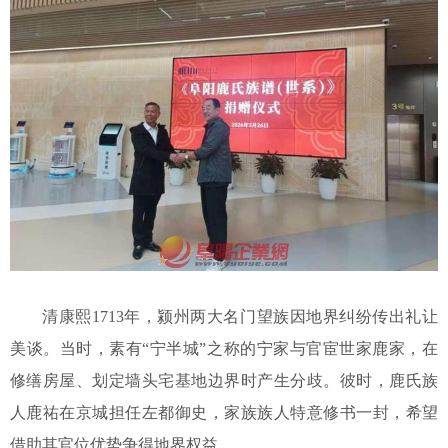
清康熙
1713年，颍州两大名门望族因地界纠纷传出礼让
美谈。当时，素有“宁半城”之称的宁家与官宦世家鹿家，在
修缮房屋、划定墙头宅基地边界时产生分歧。彼时，鹿氏族
人鹿祐在京城担任左都御史，家族族人特意修书一封，希望
借助其官位优势争得地界权益。