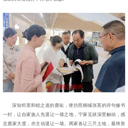
深知邻里和睦之道的鹿祐，便仿照桐城张英的诗句修书
一封，让自家族人先退让一墙之地，宁家见状深受触动，感
念鹿家大度，亦主动退让一墙。两家各让三尺土地，最终形