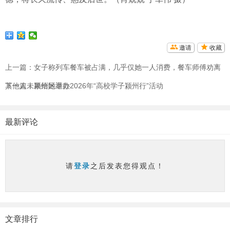
邀请
收藏
上一篇：
女子称列车餐车被占满，几乎仅她一人消费，餐车师傅劝离
其他人未果给她退款
下一篇：
颍州区举办2026年“高校学子颍州行”活动
最新评论
请
登录
之后发表您得观点！
文章排行