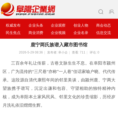
权威发布
企业头条
企业观察
创业人物
商会动态
民生焦点
商业消费
企业视频
企业名录
信息交流
鹿宁两氏族谱入藏市图书馆
2026-5-29 08:36
|
发布者:
阜小企
|
查看:
711
|
评论: 0
三百余年礼让传薪，古巷文脉生生不息。在阜阳市颍州
区，广为流传的
“三尺巷“亦称”一人巷”佳话家喻户晓、代代传
承。这段源自清代康熙年间的邻里美谈，由颍州鹿、宁两大
望族携手谱写，沉淀出谦和包容、守望相助的独特精神内
核，成为阜阳本土家风民风、邻里文化的珍贵缩影，历经岁
月洗礼依旧熠熠生辉。