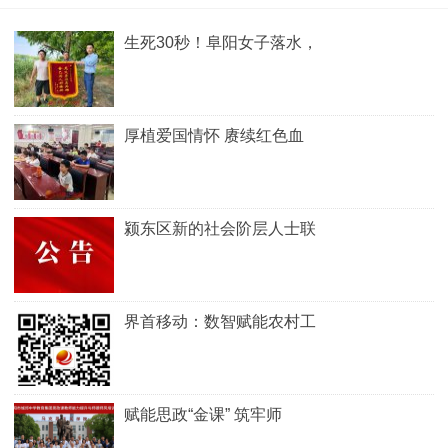
生死30秒！阜阳女子落水，
厚植爱国情怀 赓续红色血
颍东区新的社会阶层人士联
界首移动：数智赋能农村工
赋能思政“金课” 筑牢师