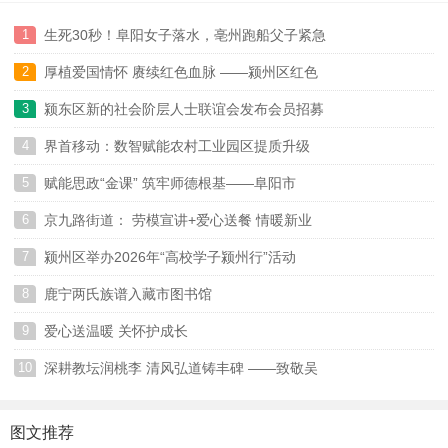
1
生死30秒！阜阳女子落水，亳州跑船父子紧急
2
厚植爱国情怀 赓续红色血脉 ——颍州区红色
07-17
3
颍东区新的社会阶层人士联谊会发布会员招募
07-17
4
界首移动：数智赋能农村工业园区提质升级
07-16
5
赋能思政“金课” 筑牢师德根基——阜阳市
07-07
6
京九路街道： 劳模宣讲+爱心送餐 情暖新业
07-06
7
颍州区举办2026年“高校学子颍州行”活动
06-07
8
鹿宁两氏族谱入藏市图书馆
06-05
9
爱心送温暖 关怀护成长
05-29
10
深耕教坛润桃李 清风弘道铸丰碑 ——致敬吴
05-25
05-25
图文推荐