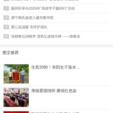
7
颍州区举办2026年“高校学子颍州行”活动
06-07
8
鹿宁两氏族谱入藏市图书馆
06-05
9
爱心送温暖 关怀护成长
05-29
10
深耕教坛润桃李 清风弘道铸丰碑 ——致敬吴
05-25
05-25
图文推荐
生死30秒！阜阳女子落水，
厚植爱国情怀 赓续红色血