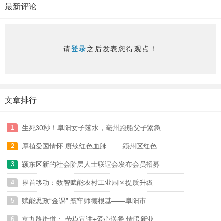
最新评论
请
登录
之后发表您得观点！
文章排行
1
生死30秒！阜阳女子落水，亳州跑船父子紧急
2
厚植爱国情怀 赓续红色血脉 ——颍州区红色
07-17
3
颍东区新的社会阶层人士联谊会发布会员招募
07-17
4
界首移动：数智赋能农村工业园区提质升级
07-16
5
赋能思政“金课” 筑牢师德根基——阜阳市
07-07
6
京九路街道： 劳模宣讲+爱心送餐 情暖新业
07-06